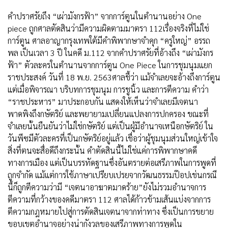
คำปราศรัยถึง “เผ่ามังกรฟ้า” จากการ์ตูนในตำนานอย่าง One
piece ถูกศาลตัดสินว่ามีความผิดตามมาตรา 112เรื่องจริงที่ไม่ใช่
การ์ตูน ศาลอาญากรุงเทพใต้มีคำพิพากษาจำคุก “ครูใหญ่” อรรถ
พล เป็นเวลา 3 ปี ในคดี ม.112 จากคำปราศรัยที่อ้างถึง “เผ่ามังกร
ฟ้า” ตัวละครในตำนานจากการ์ตูน One Piece ในการชุมนุมแยก
ราชประสงค์ วันที่ 18 พ.ย. 2563ศาลชี้ว่า แม้จำเลยจะอ้างถึงการ์ตูน
แต่เมื่อพิจารณา บริบทการชุมนุม การชูนิ้ว และการตีความ คำว่า
“ราชประหาร” มาประกอบกัน แสดงให้เห็นว่าจำเลยมีเจตนา
พาดพิงถึงกษัตริย์ และพยายามเปลี่ยนแปลงการปกครอง ขณะที่
จำเลยนั้นยืนยันว่าไม่ใช่กษัตริย์ แต่เป็นผู้มีอำนาจเหนือกษัตริย์ ใน
วันพีซมีตัวละครที่เป็นกษัตริย์อยู่แล้ว เชื่อว่าผู้ชุมนุมส่วนใหญ่เข้าใจ
สิ่งที่ตนจะสื่อดีถึงกระนั้น คำตัดสินนี้ไม่ใช่แค่การพิพากษาคดี
ทางการเมือง แต่เป็นบรรทัดฐานซึ่งอันตรายต่อเสรีภาพในการพูดที่
ถูกจำกัด แม้แต่การใช้ภาษาเปรียบเปรยจากวัฒนธรรมป๊อปเช่นกรณี
นี้ก็ถูกตีความว่ามี “เจตนาอาฆาตมาดร้าย”ยังไม่รวมอำนาจการ
ตีความที่กว้างของคดีมาตรา 112 ศาลได้ก้าวข้ามเส้นแบ่งจากการ
ตีความกฎหมายไปสู่การตัดสินเจตนาจากท่าทาง ซึ่งเป็นการขยาย
ขอบเขตอำนาจอย่างน่ากังวลของเสรีภาพทางการพูดใน