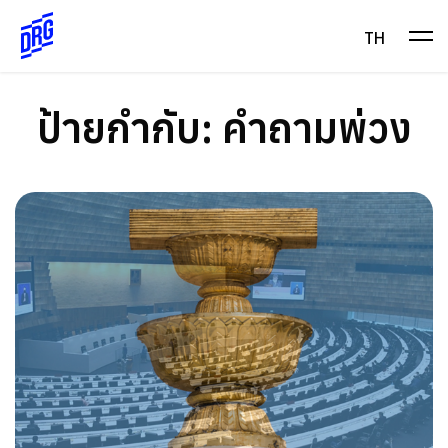
Skip
to
TH
content
ป้ายกำกับ:
คำถามพ่วง