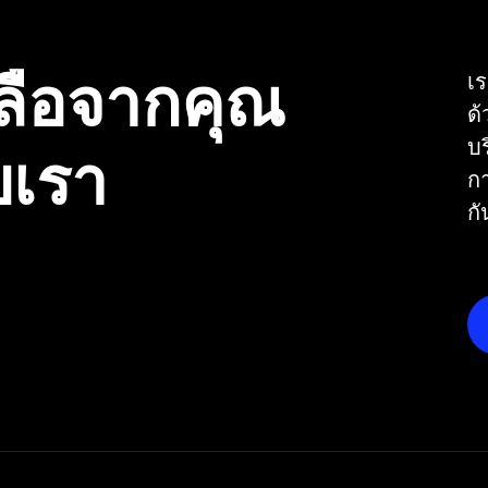
ลือจากคุณ
เร
ด
บ
บเรา
กา
กั