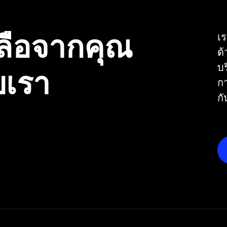
ลือจากคุณ
เร
ด
บ
บเรา
กา
กั