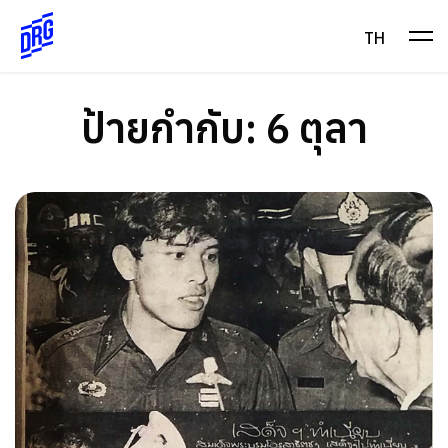
Skip
to
TH
content
ป้ายกำกับ:
6 ตุลา