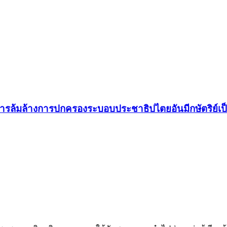
็นการล้มล้างการปกครองระบอบประชาธิปไตยอันมีกษัตริย์เ