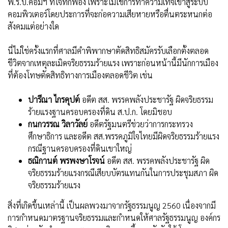
พ.ร.บ.คอมฯ ที่โจทก์ฟ้อง เพราะไม่ใช่การทำความเท็จเข้าสู่ระบบ
คอมพิวเตอร์โดยประการที่จะก่อความเสียหายหรือตื่นตระหนกต่อ
สังคมแต่อย่างใด
นี่ไม่ใช่ครั้งแรกที่ศาลมีคำพิพากษาตัดสิทธิสมัครรับเลือกตั้งตลอด
ชีวิตจากเหตุละเมิดจริยธรรมร้ายแรง เพราะก่อนหน้านี้มีนักการเมือง
ที่ต้องโทษตัดสิทธิทางการเมืองตลอดชีวิต เช่น
ปารีณา ไกรคุปต์
อดีต สส. พรรคพลังประชารัฐ ผิดจริยธรรม
ร้ายแรงฐานครอบครองที่ดิน ส.ป.ก. โดยมิชอบ
กนกวรรณ วิลาวัลย์
อดีตรัฐมนตรีช่วยว่าการกระทรวง
ศึกษาธิการ และอดีต สส.พรรคภูมิใจไทยมีผิดจริยธรรมร้ายแรง
กรณีฐานครอบครองที่ดินเขาใหญ่
ธณิกานต์ พรพงษาโรจน์
อดีต สส. พรรคพลังประชารัฐ ผิด
จริยธรรมร้ายแรงกรณีเสียบบัตรแทนกันในการประชุมสภา ผิด
จริยธรรมร้ายแรง
สิ่งที่เกิดขึ้นเหล่านี้ เป็นผลพวงมาจากรัฐธรรมนูญ 2560 เนื่องจากมี
การกำหนดมาตรฐานจริยธรรมและกำหนดให้ศาลรัฐธรรมนูญ องค์กร