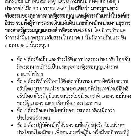
อิสระร่วมกันกำหนดมาตรฐานจริยธรรมขึ้นมาบังคับใช้ โดยถูก
ประกาศใช้เมื่อ 30 มกราคม 2561 โดยมีชื่อว่า
มาตรฐานทาง
จริยธรรมของตุลาการศาลรัฐธรรมนูญ และผู้ดำรงตำแหน่งในองค์กร
อิสระ รวมทั้งผู้ว่าการตรวจเงินแผ่นดิน และหัวหน้าหน่วยงานธุรการ
ของศาลรัฐธรรมนูญและองค์กรอิสระ พ.ศ.2561
โดยมีการกำหนด
ว่าการฝ่าฝืนมาตรฐานจริยธรรมในหมวด 1 นั้นมีความร้ายแรง ซึ่ง
ตามหมวด 1 นั้นระบุว่า
ข้อ 5 ต้องยึดมั่น และธำรงไว้ซึ่งการปกครองประชาธิปไตยอัน
มีพระมหากษัตริย์เป็นประมุขตามรัฐธรรมนูญแห่งราช
อาณาจักรไทย
ข้อ 6 ต้องพิทักษ์รักษาไว้ซึ่งสถาบันพระมหากษัตริย์ เอกราช
อธิปไตย บูรภาพแห่งอาณาเขตและเขตที่ประเทศไทยมีสิทธิ
อธิปไตย เกียรติภูมิและผลประโยชน์ของชาติ และความมั่นคง
ของรัฐ และความสงบเรียบร้อยของประชาชน
ข้อ 7 ต้องถือผลประโยขน์ของประเทศชาติเหนือกว่า
ประโยชน์ส่วนตน
ข้อ 8 ต้องปฏิบัติหน้าที่ด้วยความซื่อสัตย์สุจริต ไม่แสวงหา
ประโยชน์โดยมิชอบเพื่อตนเองหรือผู้อื่น หรือมีพฤติกรรมที่รู้