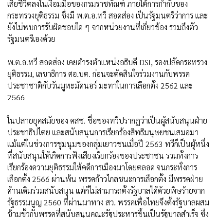
เสียชีวิตลงในเงื้อมมือของกรมราชทัณฑ์ ภายใต้การกำกับของ
กระทรวงยุติธรรม ซึ่งมี พ.ต.อ.ทวี สอดส่อง เป็นรัฐมนตรีว่าการ และ
ยังไม่พบการรับผิดชอบใด ๆ จากหน่วยงานที่เกี่ยวข้อง รวมถึงตัว
รัฐมนตรีเองด้วย
พ.ต.อ.ทวี สอดส่อง เคยดำรงตำแหน่งอธิบดี DSI, รองปลัดกระทรวง
ยุติธรรม, เลขาธิการ ศอ.บต. ก่อนจะตัดสินใจร่วมงานกับพรรค
ประชาชาติกับวันมูหะมัดนอร์ มะทาในการเลือกตั้ง 2562 และ
2566
ในปลายยุคสมัยของ คสช. ชื่อของทวีปรากฏว่าเป็นผู้สนับสนุนฝ่าย
ประชาธิปไตย และสนับสนุนการเรียกร้องสิทธิมนุษยชนเสมอมา
แม้แต่ในช่วงการชุมนุมของกลุ่มเยาวชนเมื่อปี 2563 ทวีก็เป็นผู้หนึ่ง
ที่สนับสนุนให้เกิดการฟังเสียงเรียกร้องของประชาชน รวมทั้งการ
เรียกร้องความยุติธรรมให้คดีการเมืองมาโดยตลอด จนกระทั่งการ
เลือกตั้ง 2566 ผ่านพ้น พรรคก้าวไกลชนะการเลือกตั้ง มีพรรคฝ่าย
ค้านเดิมร่วมสนับสนุน แต่ก็ไม่สามารถตั้งรัฐบาลได้ด้วยพิษร้ายจาก
รัฐธรรมนูญ 2560 ที่ผ่านมาทาง สว. พรรคเพื่อไทยจึงตั้งรัฐบาลผสม
ข้ามขั้วกับพรรคที่สนับสนุนคณะรัฐประหารขึ้นเป็นรัฐบาลสำเร็จ ซึ่ง