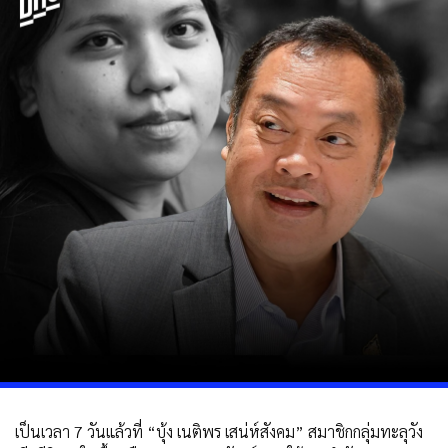
เป็นเวลา 7 วันแล้วที่ “บุ้ง เนติพร เสน่ห์สังคม” สมาชิกกลุ่มทะลุวัง