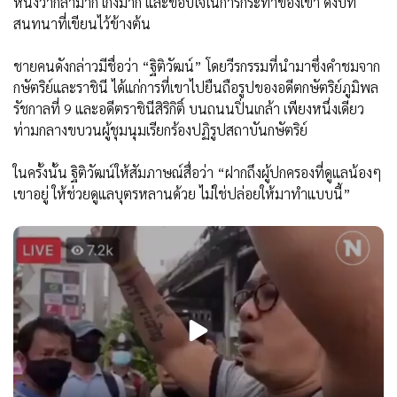
หนึ่งว่ากล้ามาก เก่งมาก และขอบใจในการกระทำของเขา ดังบท
สนทนาที่เขียนไว้ข้างต้น
ชายคนดังกล่าวมีชื่อว่า “ฐิติวัฒน์” โดยวีรกรรมที่นำมาซึ่งคำชมจาก
กษัตริย์และราชินี ได้แก่การที่เขาไปยืนถือรูปของอดีตกษัตริย์ภูมิพล
รัชกาลที่ 9 และอดีตราชินีสิริกิติ์ บนถนนปิ่นเกล้า เพียงหนึ่งเดียว
ท่ามกลางขบวนผู้ชุมนุมเรียกร้องปฏิรูปสถาบันกษัตริย์
ในครั้งนั้น ฐิติวัฒน์ให้สัมภาษณ์สื่อว่า “ฝากถึงผู้ปกครองที่ดูแลน้องๆ
เขาอยู่ ให้ช่วยดูแลบุตรหลานด้วย ไม่ใช่ปล่อยให้มาทำแบบนี้”