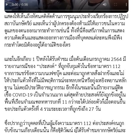
แสดงให้เห็นถึงทัศนคติคัดค้านการชุมนุมประท้วงเรียกร้องการปฏิรูป
สถาบันกษัตริย์ และเห็นว่าผู้ปกครองต้องห้ามมิให้เยาวชนในความ
ดูแลของตนออกมากระทำการเช่นนี้ ทั้งที่นี่คือเสรีภาพในการแสดง
ความคิดเห็นและแสดงออกทางการเมืองที่บุคคลแต่ละคนพึงมีพึง
กระทำโดยมิต้องอยู่ใต้อาณัติของใคร
และในอีกเกือบ 1 ปีหลังได้รับคำชม เมื่อต้นเดือนกรกฎาคม 2564 มี
รายงานกรณีของ “ประสงค์” ที่ถูกจับกุมตัวในข้อหามาตรา 112
จากการแชร์ข้อความบนเฟซบุ๊ค และต่อมาถูกศาลสั่งฝากขังและไม่
ให้ประกันตัวทั้งที่ไม่มีพฤติการณ์จะหลบหนีหรือยุ่งเหยิงพยานหลัก
ฐาน ไม่เคยมีประวัติอาชญากรรม อีกทั้งในขณะนั้นมีรายงานผู้ติด
เชื้อ COVID-19 เป็นจำนวนมาก แต่สุดท้ายประสงค์ก็ยังถูกขังอยู่ใน
พื้นที่เรือนจำมณฑลทหารบกที่ 11 กว่าจะได้ปล่อยตัวก็เมื่อตอนยื่น
ขอประกันตัวครั้งที่ 4 รวมระยะเวลาที่ถูกขังถึง 27 วัน
ซึ่งปรากฏว่าบุคคลที่เป็นผู้แจ้งความมาตรา 112 ต่อประสงค์จนถูก
จับขังนานเกือบเดือนนั้น ก็คือฐิติวัฒน์ ผู้ได้รับคำชมจากกษัตริย์และ