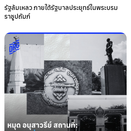
รัฐล้มเหลว ภายใต้รัฐบาลประยุทธ์ในพระบรม
ราชูปถัมภ์