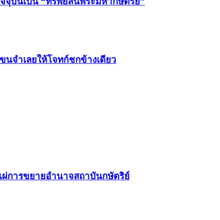
จจุบันเป็น “ทรัพย์สินพระมหากษัตริย์”
กแขนจำเลยให้โจทก์ชกข้างเดียว
การขยายอำนาจสถาบันกษัตริย์